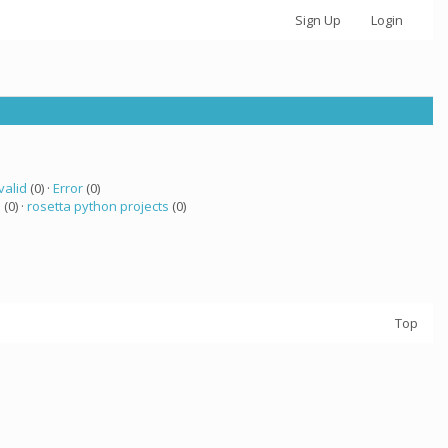
Sign Up
Login
valid
(0) ·
Error
(0)
 (0) ·
rosetta python projects
(0)
Top