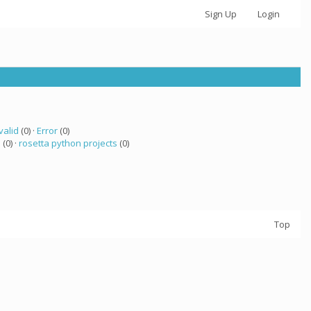
Sign Up
Login
valid
(0) ·
Error
(0)
a
(0) ·
rosetta python projects
(0)
Top