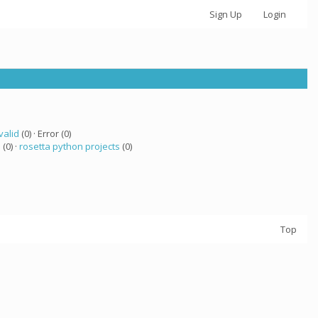
Sign Up
Login
valid
(0) · Error (0)
a
(0) ·
rosetta python projects
(0)
Top