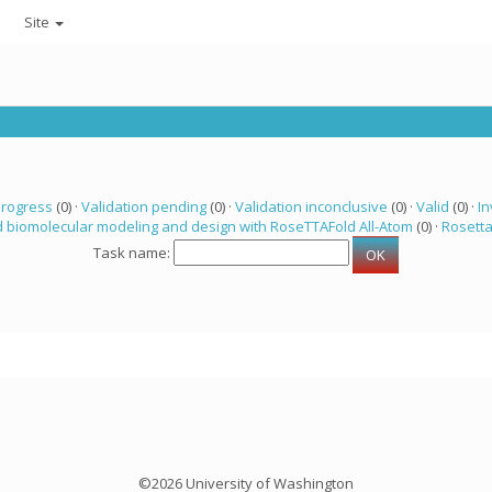
Site
progress
(0) ·
Validation pending
(0) ·
Validation inconclusive
(0) ·
Valid
(0) ·
In
 biomolecular modeling and design with RoseTTAFold All-Atom
(0) ·
Rosett
Task name:
©2026 University of Washington