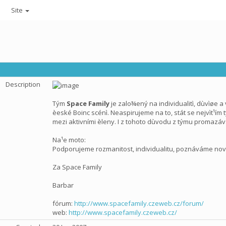
Site
Description
Tým
Space Family
je zalo¾ený na individualitì, dùvìøe a
èeské Boinc scénì. Neaspirujeme na to, stát se nejvìt¹ím
mezi aktivními èleny. I z tohoto dùvodu z týmu promazáv
Na¹e moto:
Podporujeme rozmanitost, individualitu, poznáváme nové
Za Space Family
Barbar
fórum:
http://www.spacefamily.czeweb.cz/forum/
web:
http://www.spacefamily.czeweb.cz/