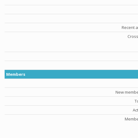
Recent a
Cross
Members
New member
T
Ac
Member