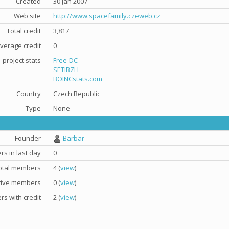
Created
30 Jan 2007
Web site
http://www.spacefamily.czeweb.cz
Total credit
3,817
verage credit
0
-project stats
Free-DC
SETIBZH
BOINCstats.com
Country
Czech Republic
Type
None
Founder
Barbar
s in last day
0
otal members
4 (
view
)
tive members
0 (
view
)
s with credit
2 (
view
)