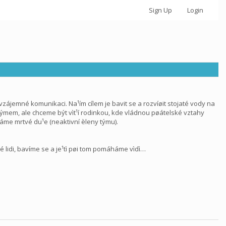
Sign Up
Login
 vzájemné komunikaci. Na¹ím cílem je bavit se a rozvíøit stojaté vody na
 týmem, ale chceme být vìt¹í rodinkou, kde vládnou pøátelské vztahy
áme mrtvé du¹e (neaktivní èleny týmu).
 lidi, bavíme se a je¹tì pøi tom pomáháme vìdì…